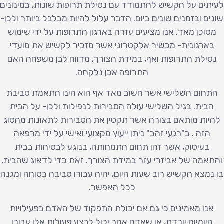
לעיתים על הקשיש להתמודד עם נטילת תרופות שונות, במינונים
שונים ובזמנים שונים ביום. הדבר עלול להיות מבלבל ביותר ולכן-
מסוכן מאד. אנו מציעים עזרה בארגון התרופות על ידי שימוש
בארגונית- מכשיר אלקטרוני אשר מזכיר לקשיש את מועדי
נטילת התרופות ואף, במידת הצורך, מדווח לבן משפחה האם
התרופה אכן נלקחה.
התחום השלישי אשר חשוב מאד אף הוא הינו התאמת סביבת
הבית. בגיל השלישי עולה הסבירות לנפילות ולכן- על הבית
להיות מותאם בצורה אשר תקטין את הסבירות לתאונות מהסוג
הזה . ב"רגעי זהב" ניתן ייעוץ מקצועי ואישי על ידי מרפאה
בעיסוק, אשר זהו תחום התמחותה, בנוגע לבטיחות בבית
והתאמה של אביזרי עזר במידת הצורך. זאת כדי לדאוג שהבית,
בו נמצא הקשיש רוב שעות היום, יהיה עבורו סביבה בטוחה ומגנה
ככל האפשר.
אנו מאמינים כי גם אם יכולת התפקוד של האדם בפעילויות
היומיום יורדת, או שאדם אחר יכול לבצע פעולות אלו עבורו