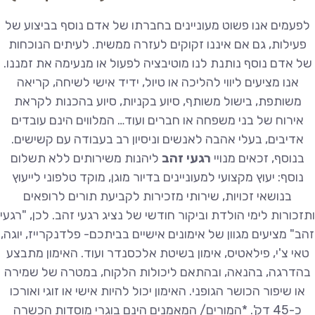
לפעמים אנו פשוט מעוניינים בחברתו של אדם נוסף בביצוע של
פעילות, גם אם איננו זקוקים לעזרה ממשית. לעיתים הנוכחות
של אדם נוסף נותנת לנו מוטיבציה לפעול או מנעימה את זמננו.
אנו מציעים ליווי להליכה או טיול, ידיד אישי לשיחה, קריאה
משותפת, בישול משותף, סיוע בקניות, סיוע בהכנות לקראת
אירוח של בני משפחה או חברים ועוד… המלווים הינם עובדים
אדיבים, בעלי אהבה לאנשים וניסיון רב בעבודה עם קשישים.
בנוסף, זכאים מנויי
רגעי זהב
ליהנות משירותים ללא תשלום
נוסף: יעוץ מקצועי למעוניינים בדיור מוגן, מוקד טלפוני לייעוץ
בנושאי זכויות, שירותי מזכירות לקביעת תורים לרופאים
ותזכורות לימי הולדת וביקור חודשי של נציג רגעי זהב. לכן, "רגעי
זהב" מציעים מגוון של אימונים אישיים בביתכם- פלדנקרייז, יוגה,
טאי צ'י, פילאטיס, אימון בשיטת אלכסנדר ועוד. האימון מתבצע
בהדרגה, בהנאה, ובהתאם ליכולות הלקוח, במטרה של שמירה
או שיפור הכושר הגופני. האימון יכול להיות אישי או זוגי ואורכו
כ-45 דק'. *המורים/ המאמנים הינם בוגרי מוסדות הכשרה